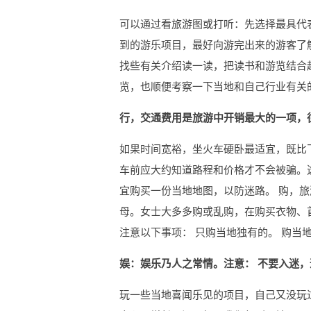
可以通过看旅游图或打听：先选择最具代
到的游乐项目，最好向游完出来的游客了
找些有关介绍读一读，把读书和游览结合
览，也顺便考察一下当地和自己行业有关
行，交通费用是旅游中开销最大的一项，
如果时间宽裕，坐火车硬卧最适宜，既比
车前应大约知道路程和价格才不会被骗。选
宜购买一份当地地图，以防迷路。 购，
母。女士大多多购或乱购，在购买衣物、
注意以下事项： 只购当地独有的。 购当
娱：娱乐乃人之常情。注意： 不要入迷
玩一些当地喜闻乐见的项目，自己又没玩过