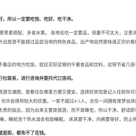
好，所以一定要吃饱、吃好、吃干净。
意荤素搭配、多食水果。 各地名吃一定要品，但量不可太大，注意
外出旅游不能错过品尝当地的特色食品，出产地自然是味道正宗价格
不着店的地方吃饭，就应买好足够的午餐食品和饮料，这将节省几倍
行社联系，进行咨询并委托代订房间。
旅游交通图，查看住在哪里方便又便宜，选择好宾馆登记入住前你可
。也许会得到较大的优惠。一家不超过4-5人，合住一间拥有席梦丝
太贵的饭店，因为出来主要是旅游，而不是睡觉，所以干净、舒适即
入睡，睡前洗个热水澡会有助睡眠。 床具要干净，内裤要穿好，防止
或逛街，都免不了花钱。