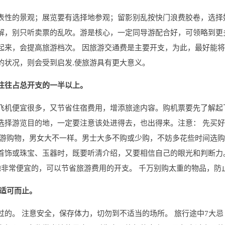
表性的景观；展览要有选择地参观；留影别乱按快门浪费胶卷，选择
解，别只听卖票的乱吹。游是核心，一定同导游配合好，可领略到更
起来，会提高旅游档次。 因旅游交通费是主要开支，为此，最好能将
的状况，则会受到启发.使旅游具有更大意义。
往往占总开支的一半以上。
飞机便宜很多，又节省住宿费用，增添旅途内容。购机票要先了解起
择游览目的地，一定要注意该处进得去，也出得来。注意： 先买好
旅游购物，男女大不一样。男士大多不购或少购，不妨多花些时间选
首饰或珠宝、玉器时，既要听清介绍，又要相信自己的眼光和判断力
地非常便宜的，可以节省旅游费用的开支。 千万别购太重的物品，防
，适可而止。
的。 注意安全，保存体力，切勿到不适当的场所。 旅行途中7大忌