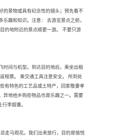
好的景物或具有纪念性的镜头；预先看不
多乐趣和知识。注意： 去游览景点之前，
目的地附近的景点顺更一游。 不要只游
飞时间与机型。到达目的地后，乘坐出租
返程票。 乘交通工具注意安全。 所到处
购些有特色的工艺品或土特产，回家敬妻孝
。异地他乡购些物品也是乐趣之一。需要
止行李超重。
 忌走马观花。我们出来旅行，目的是愉悦