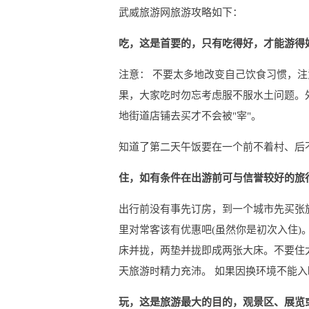
武威旅游网旅游攻略如下：
吃，这是首要的，只有吃得好，才能游得
注意： 不要太多地改变自己饮食习惯，注
果，大家吃时勿忘考虑服不服水土问题。
地街道店铺去买才不会被"宰"。
知道了第二天午饭要在一个前不着村、后
住，如有条件在出游前可与信誉较好的旅
出行前没有事先订房，到一个城市先买张
里对常客该有优惠吧(虽然你是初次入住)
床并拢，两垫并拢即成两张大床。不要住
天旅游时精力充沛。 如果因换环境不能
玩，这是旅游最大的目的，观景区、展览